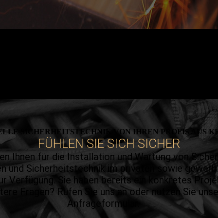
ELLE SICHER­HEITS­TECH­NIK VON IHREN PROFIS AUS 
FÜHLEN SIE SICH SICHER
en Ihnen für die Installation und Wartung von Sicher­
n und Sicherheitstechnik im privaten sowie gewerb
ur Verfügung. Sie haben bereits ein konkretes Proje
tere Fragen? Rufen Sie uns an oder nutzen Sie unse
Anfrageformular.