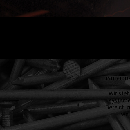
INDIVIDU
Wir steh
systeme
Bereich z
wei