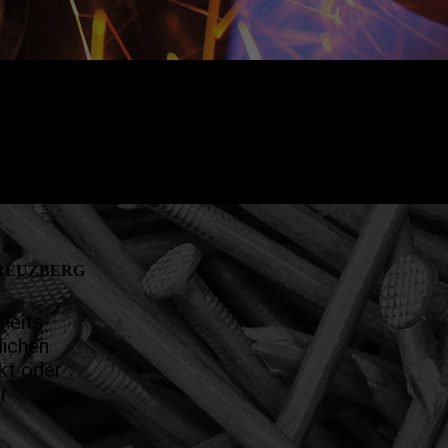
KREUZBERG
heits­
lichen
kt oder
r